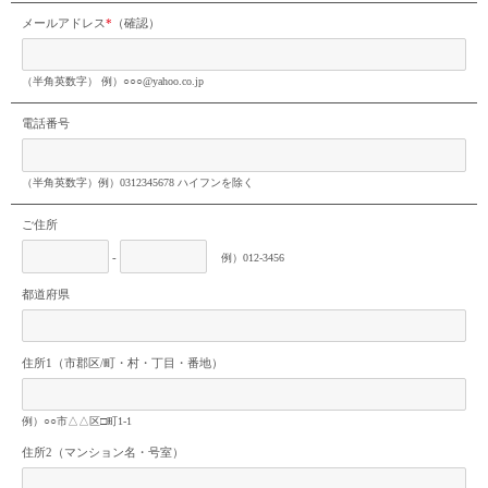
メールアドレス
*
（確認）
（半角英数字） 例）○○○@yahoo.co.jp
電話番号
（半角英数字）例）0312345678 ハイフンを除く
ご住所
-
例）012-3456
都道府県
住所1（市郡区/町・村・丁目・番地）
例）○○市△△区□町1-1
住所2（マンション名・号室）