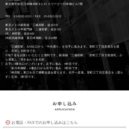
東京都中央区日本橋本町4-1-13 スリーピー日本橋ビル7階
TEL : 03-6262-5151 / FAX : 03-6262-5152
東京メトロ銀座線「三越前駅」徒歩3分
東京メトロ半蔵門線「三越前駅」徒歩5分
JR「神田駅」徒歩4分
JR総武線快速「新日本橋駅」徒歩30秒
・「三越前駅」A10出口から「中央通り」を右手に進みます。室町三丁目交差点を渡
り、右折し５軒目です。
※地下道をお使いいただくと便利です。銀座線「三越前駅」「室町三丁目方面改札」か
ら直進し、突きあたりを右折。
左手に4番出口がございます。左手に進み、4軒目です。
・「新日本橋駅」6番出口から右手に進み、3軒目です。
・「神田駅」東口を出て横断歩道を渡ります。右手へ直進。室町三丁目交差点を（渡ら
ず）左折。5軒目です。
お電話・FAXでのお申し込みはこちら