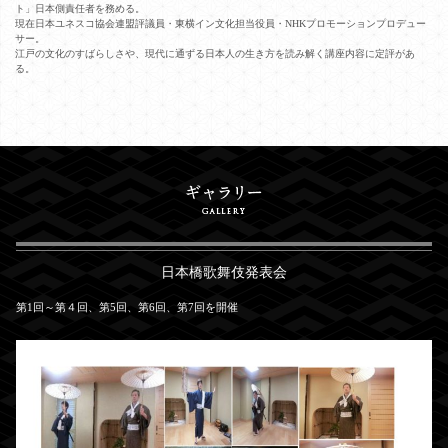
ト」日本側責任者を務める。
現在日本ユネスコ協会連盟評議員・東横イン文化担当役員・NHKプロモーションプロデュー
サー。
江戸の文化のすばらしさや、現代に通ずる日本人の生き方を読み解く講座内容に定評があ
る。
日本橋歌舞伎発表会
第1回～第４回、第5回、第6回、第7回を開催