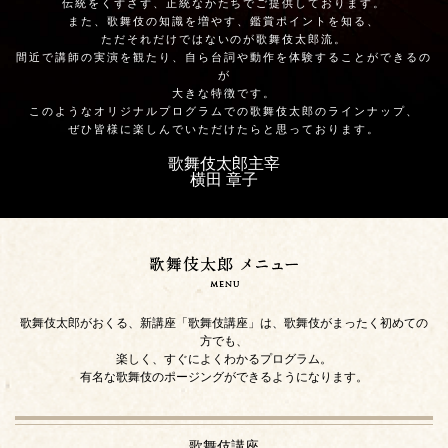
伝統をくずさず、正統なかたちでご提供しております。
また、歌舞伎の知識を増やす、鑑賞ポイントを知る、
ただそれだけではないのが歌舞伎太郎流。
間近で講師の実演を観たり、自ら台詞や動作を体験することができるの
が
大きな特徴です。
このようなオリジナルプログラムでの歌舞伎太郎のラインナップ、
ぜひ皆様に楽しんでいただけたらと思っております。
歌舞伎太郎主宰
横田 章子
歌舞伎太郎がおくる、新講座「歌舞伎講座」は、歌舞伎がまったく初めての
方でも、
楽しく、すぐによくわかるプログラム。
有名な歌舞伎のポージングができるようになります。
歌舞伎講座