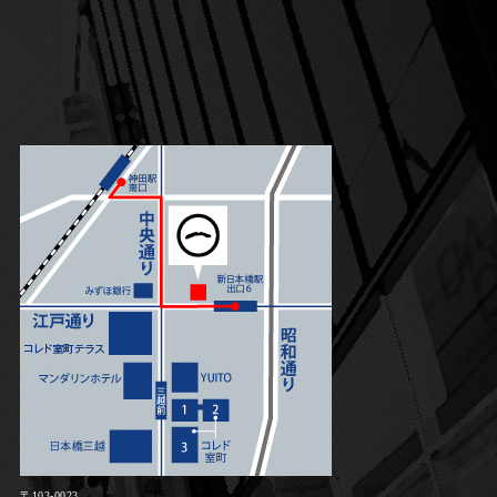
〒103-0023