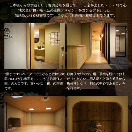
「日本橋から歌舞伎という古典芸能を通して、非日常を楽しむ・・・ 粋で心
地の良い和・輪・話の空間デザイン」をコンセプトとした、
情緒あふれる稽古場です。ロッカーも完備、着替えもできます。
7階までエレベーターで上がると歌舞伎太
歌舞伎太郎の稽古場。履物を脱いでお上
郎のロゴがお出迎え。ここが「歌舞伎太
がりください。稽古場へと誘う通路から
郎」の入口です。爽やかな「和」の空間
板張りとなり、都会の中心であることを
です。
忘れます。