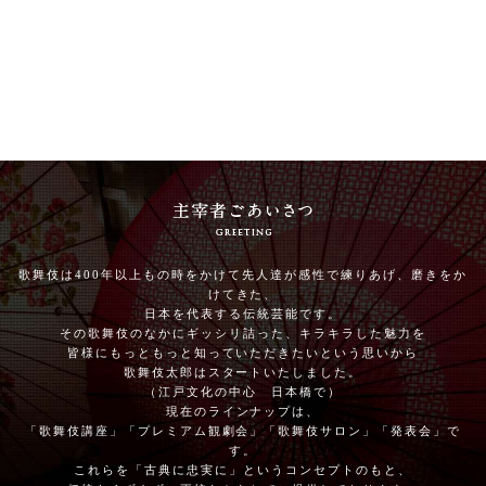
歌舞伎は400年以上もの時をかけて先人達が感性で練りあげ、磨きをか
けてきた、
日本を代表する伝統芸能です。
その歌舞伎のなかにギッシリ詰った、キラキラした魅力を
皆様にもっともっと知っていただきたいという思いから
歌舞伎太郎はスタートいたしました。
（江戸文化の中心 日本橋で）
現在のラインナップは、
「歌舞伎講座」「プレミアム観劇会」「歌舞伎サロン」「発表会」で
す。
これらを「古典に忠実に」というコンセプトのもと、