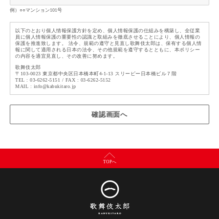
例）○○マンション101号
以下のとおり個人情報保護方針を定め、個人情報保護の仕組みを構築し、全従業
員に個人情報保護の重要性の認識と取組みを徹底させることにより、個人情報の
保護を推進致します。 法令、規範の遵守と見直し歌舞伎太郎は、保有する個人情
報に関して適用される日本の法令、その他規範を遵守するとともに、本ポリシー
の内容を適宜見直し、その改善に努めます。
歌舞伎太郎
〒103-0023 東京都中央区日本橋本町4-1-13 スリーピー日本橋ビル７階
TEL : 03-6262-5151 / FAX : 03-6262-5152
MAIL : info@kabukitaro.jp
TOPへ