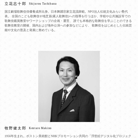
立花志十郎
Shijurou Tachibana
国立劇場歌舞伎俳優養成所出身。日本舞踊宗家立花流師範。NPO法人伝統文化みらい塾代
表。 全国のこども歌舞伎や地芝居(素人歌舞伎)への指導を行うほか、学校や公共施設等での
歌舞伎鑑賞教室やワークショップの企画・運営、 誰でも本格的な歌舞伎を学ぶことのできる
歌舞伎教室の開催、国内および海外公演への参加などにより、 歌舞伎をはじめとした伝統芸
能や文化の普及と発展に努めている。
牧野健太郎
Kentaro Makino
1956年生まれ。ボストン美術館とNHKプロモーション共同の「浮世絵デジタル化プロジェク